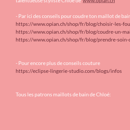
talentueuse styliste Chloé de
www.opian.ch
- 
Par ici des conseils pour coudre ton maillot de bain,
https://www.opian.ch/shop/fr/blog/choisir-les-fo
https://www.opian.ch/shop/fr/blog/coudre-un-mai
https://www.opian.ch/shop/fr/blog/prendre-soin-
- Pour encore plus de conseils couture
https://eclipse-lingerie-studio.com/blogs/infos
Tous les patrons maillots de bain de Chloé: