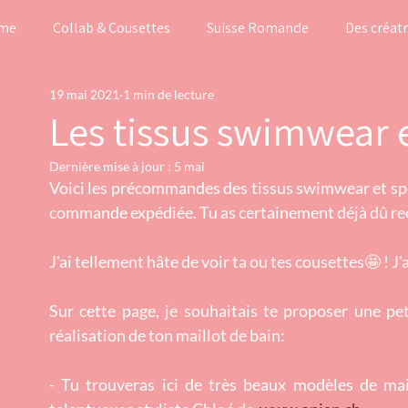
me
Collab & Cousettes
Suisse Romande
Des créatr
19 mai 2021
1 min de lecture
Inspirations
My favourites
Les tissus swimwear 
Dernière mise à jour :
5 mai
Voici les précommandes des tissus swimwear et spor
commande expédiée. Tu as certainement déjà dû rece
J'ai tellement hâte de voir ta ou tes cousettes🤩 ! 
Sur cette page, je souhaitais te proposer une pet
réalisation de ton maillot de bain:
- Tu trouveras ici de très beaux modèles de mail