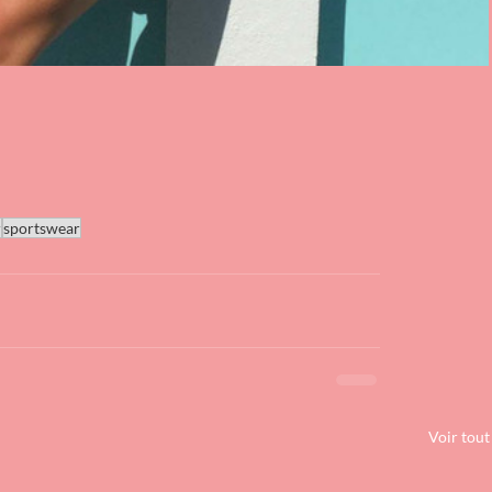
r
sportswear
Voir tout