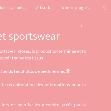
ices inspirantes
Artworks
Work in progress
et sportswear
tswear closes, la production terminée et ta 
voir ton ou tes tissus! 
J'attends tes photos de pieds fermes 😁
ite récapitulation des informations pour la 
lots de bain faciles à coudre, créés par la 