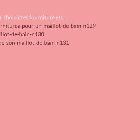
 choisir tes fourniture etc...
urnitures-pour-un-maillot-de-bain-n129
llot-de-bain-n130
de-son-maillot-de-bain-n131