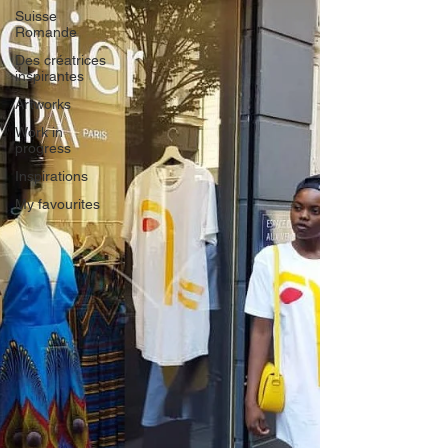
Suisse
Romande
Des créatrices
inspirantes
Artworks
Work in
progress
Inspirations
My favourites