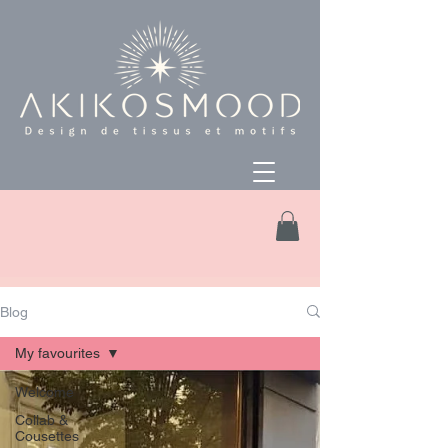
Blog
My favourites
Welcome
Collab &
Cousettes