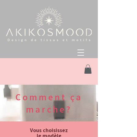
Comment ça
marche?
Vous choisissez
le modèle