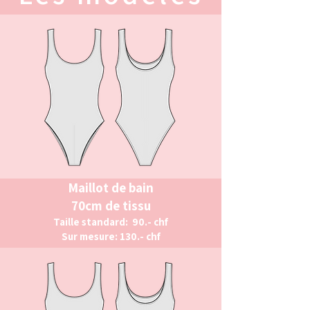
Maillot de bain
70cm de tissu
Taille standard: 90.- chf
Sur mesure: 130.- chf