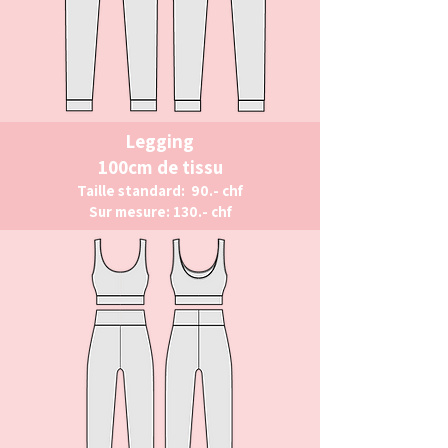
Legging
100cm de tissu
Taille standard: 90.- chf
Sur mesure: 130.- chf