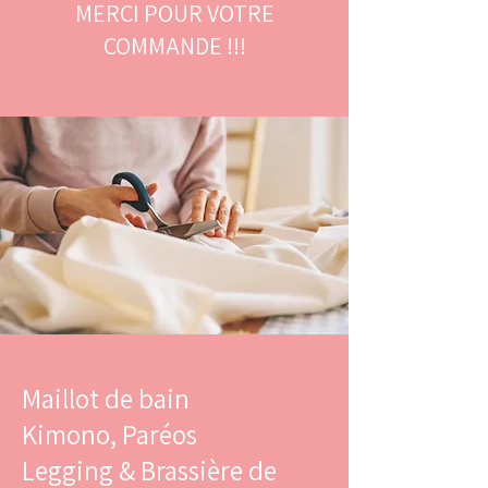
MERCI POUR VOTRE
COMMANDE !!!
Maillot de bain
Kimono, Paréos
Legging & Brassière de