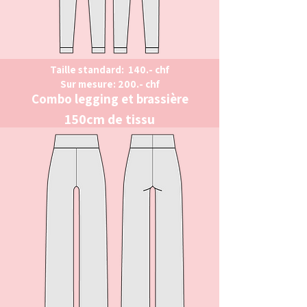
Taille standard: 140.- chf
Sur mesure: 200.- chf
Combo legging et brassière
150cm de tissu