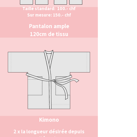
Taille standard: 100.- chf
Sur mesure: 150.- chf
Pantalon ample
120cm de tissu
Kimono
2 x la longueur désirée depuis