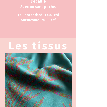
l'épaule
Avec ou sans poche.
Taille standard: 140.- chf
Sur mesure: 200.- chf
Les tissus