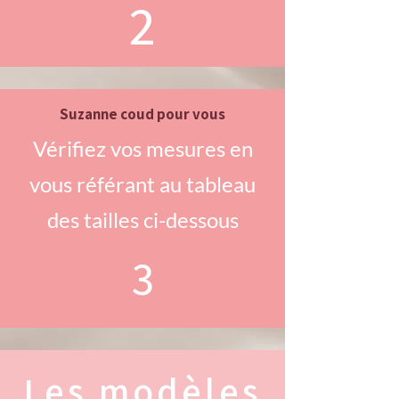
2
Suzanne coud pour vous
Vérifiez vos mesures en
vous référant au tableau
des tailles ci-dessous​
3
Les modèles