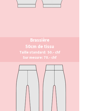
Brassière
50cm de tissu
Taille standard: 50.- chf
Sur mesure: 70.- chf