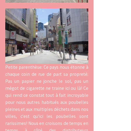
Petite parenthèse: Ce pays nous étonne à 
chaque coin de rue de part sa propreté: 
Pas un papier ne jonche le sol, pas un 
mégot de cigarette ne traine ici ou là! Ce 
qui rend ce constat tout à fait incroyable 
pour nous autres habitués aux poubelles 
pleines et aux multiples déchets dans nos 
villes, c'est qu'ici les poubelles sont 
rarissimes! Nous en croisons de temps en 
temps à côté des distributeurs 