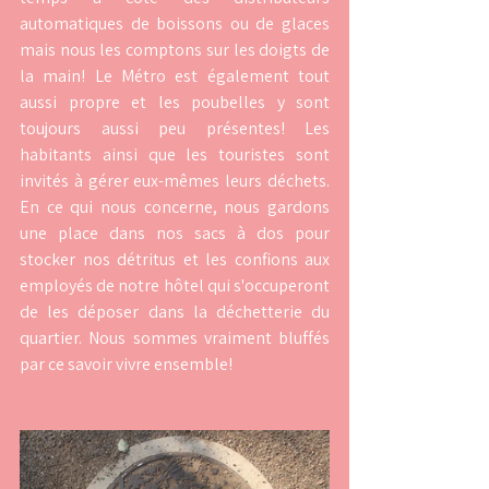
automatiques de boissons ou de glaces 
mais nous les comptons sur les doigts de 
la main! Le Métro est également tout 
aussi propre et les poubelles y sont 
toujours aussi peu présentes! Les 
habitants ainsi que les touristes sont 
invités à gérer eux-mêmes leurs déchets. 
En ce qui nous concerne, nous gardons 
une place dans nos sacs à dos pour 
stocker nos détritus et les confions aux 
employés de notre hôtel qui s'occuperont 
de les déposer dans la déchetterie du 
quartier. Nous sommes vraiment bluffés 
par ce savoir vivre ensemble!