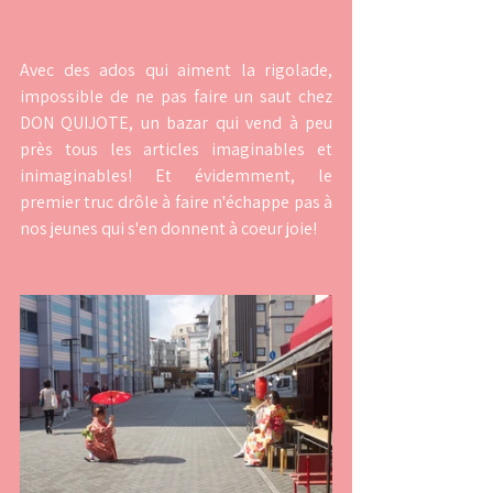
Avec des ados qui aiment la rigolade, 
impossible de ne pas faire un saut chez 
DON QUIJOTE, un bazar qui vend à peu 
près tous les articles imaginables et 
inimaginables! Et évidemment, le 
premier truc drôle à faire n'échappe pas à 
nos jeunes qui s'en donnent à coeur joie!