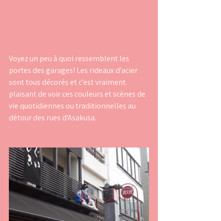
Voyez un peu à quoi ressemblent les 
portes des garages! Les rideaux d'acier 
sont tous décorés et c'est vraiment 
plaisant de voir ces couleurs et scènes de 
vie quotidiennes ou traditionnelles au 
détour des rues d'Asakusa.