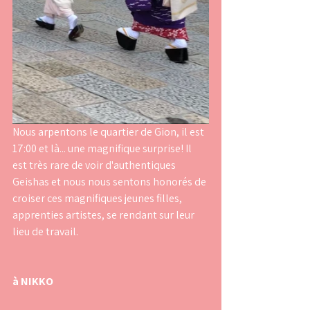
Nous arpentons le quartier de Gion, il est 
17:00 et là... une magnifique surprise! Il 
est très rare de voir d'authentiques 
Geishas et nous nous sentons honorés de 
croiser ces magnifiques jeunes filles, 
apprenties artistes, se rendant sur leur 
lieu de travail.
à NIKKO