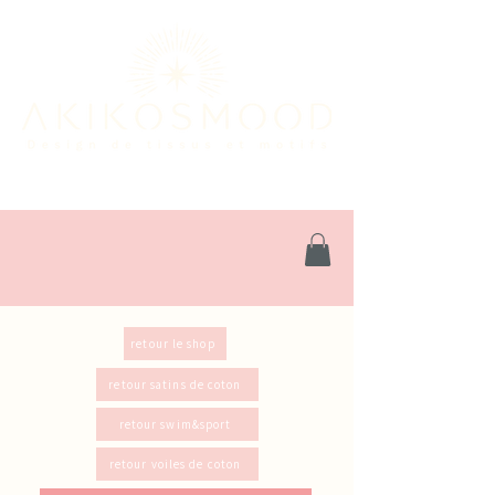
retour le shop
retour satins de coton
retour swim&sport
retour voiles de coton