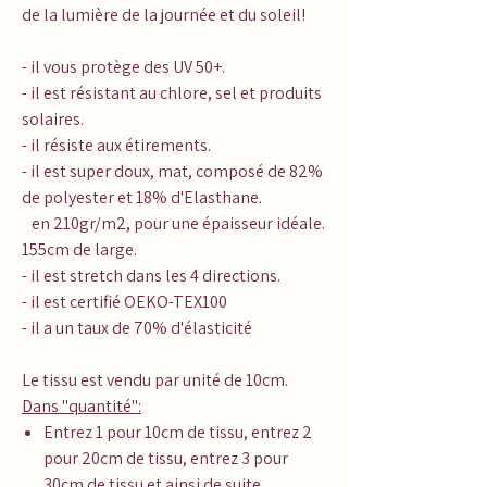
de la lumière de la journée et du soleil!
- il vous protège des UV 50+.
- il est résistant au chlore, sel et produits
solaires.
- il résiste aux étirements.
- il est super doux, mat, composé de 82%
de polyester et 18% d'Elasthane.
en 210gr/m2, pour une épaisseur idéale.
155cm de large.
- il est stretch dans les 4 directions.
- il est certifié OEKO-TEX100
- il a un taux de 70% d'élasticité
Le tissu est vendu par unité de 10cm.
Dans "quantité":
Entrez 1 pour 10cm de tissu, entrez 2
pour 20cm de tissu, entrez 3 pour
30cm de tissu et ainsi de suite...