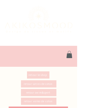
retour le shop
retour satins de coton
retour swim&sport
retour voiles de coton