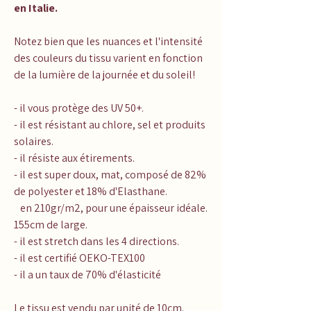
en Italie.
Notez bien que les nuances et l'intensité
des couleurs du tissu varient en fonction
de la lumière de la journée et du soleil!
- il vous protège des UV 50+.
- il est résistant au chlore, sel et produits
solaires.
- il résiste aux étirements.
- il est super doux, mat, composé de 82%
de polyester et 18% d'Elasthane.
en 210gr/m2, pour une épaisseur idéale.
155cm de large.
- il est stretch dans les 4 directions.
- il est certifié OEKO-TEX100
- il a un taux de 70% d'élasticité
Le tissu est vendu par unité de 10cm.