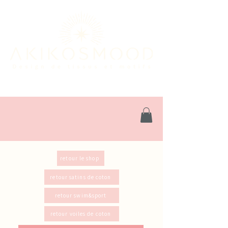
retour le shop
retour satins de coton
retour swim&sport
retour voiles de coton