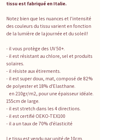
tissu est fabriqué en Italie.
Notez bien que les nuances et l'intensité
des couleurs du tissu varient en fonction
de la lumière de la journée et du soleil!
- il vous protège des UV 50+.
- il est résistant au chlore, sel et produits
solaires.
- il résiste aux étirements.
- il est super doux, mat, composé de 82%
de polyester et 18% d'Elasthane.
en 210gr/m2, pour une épaisseur idéale.
155cm de large.
- il est stretch dans les 4 directions.
- il est certifié OEKO-TEX100
- il a un taux de 70% d'élasticité
Le tissu est vendu par unité de 10cm.