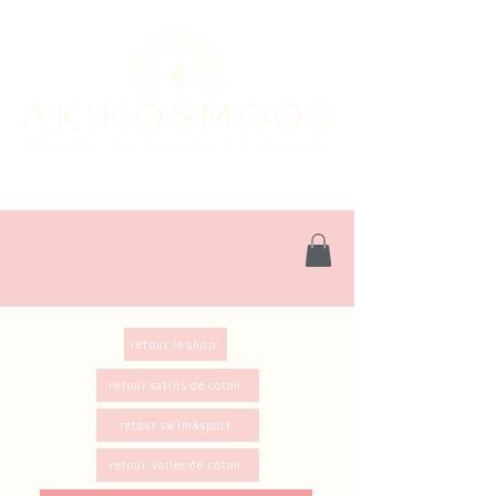
retour le shop
retour satins de coton
retour swim&sport
retour voiles de coton