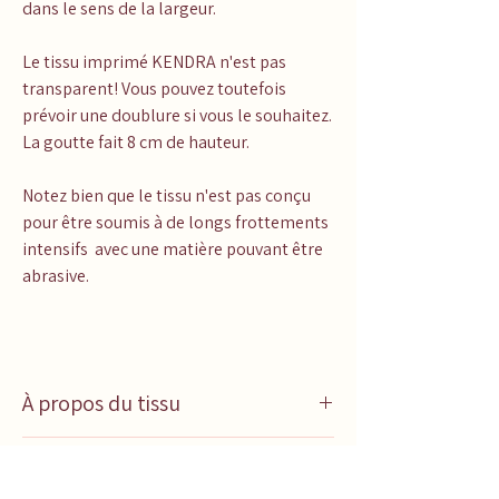
dans le sens de la largeur.
Le tissu imprimé KENDRA n'est pas
transparent! Vous pouvez toutefois
prévoir une doublure si vous le souhaitez.
La goutte fait 8 cm de hauteur.
Notez bien que le tissu n'est pas conçu
pour être soumis à de longs frottements
intensifs avec une matière pouvant être
abrasive.
À propos du tissu
Utilisation:
Tissu parfait pour les
In English
maillots de bain, bonnets de bain (à