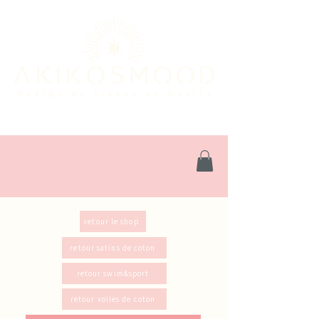
retour le shop
retour satins de coton
retour swim&sport
retour voiles de coton