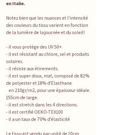
en Italie.
Notez bien que les nuances et l'intensité
des couleurs du tissu varient en fonction
de la lumière de la journée et du soleil!
- il vous protège des UV 50+.
- il est résistant au chlore, sel et produits
solaires.
- il résiste aux étirements.
- il est super doux, mat, composé de 82%
de polyester et 18% d'Elasthane.
en 210gr/m2, pour une épaisseur idéale.
155cm de large.
- il est stretch dans les 4 directions.
- il est certifié OEKO-TEX100
- il a un taux de 70% d'élasticité
Le tissu est vendu par unité de 10cm.