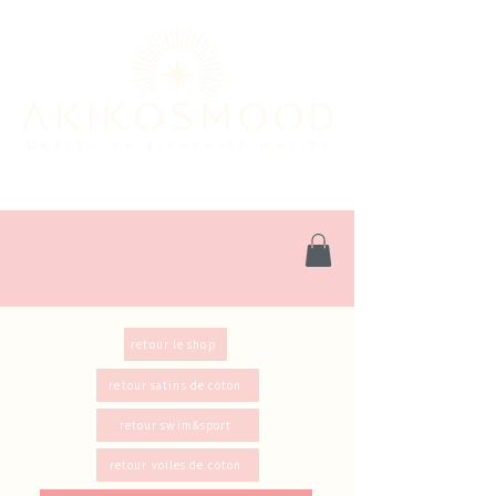
retour le shop
retour satins de coton
retour swim&sport
retour voiles de coton